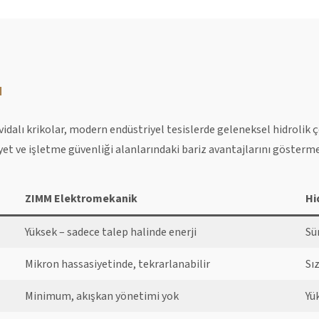
ı
dalı krikolar, modern endüstriyel tesislerde geleneksel hidrolik ç
yet ve işletme güvenliği alanlarındaki bariz avantajlarını gösterme
ZIMM Elektromekanik
Hi
Yüksek – sadece talep halinde enerji
Sü
Mikron hassasiyetinde, tekrarlanabilir
Sı
Minimum, akışkan yönetimi yok
Yü