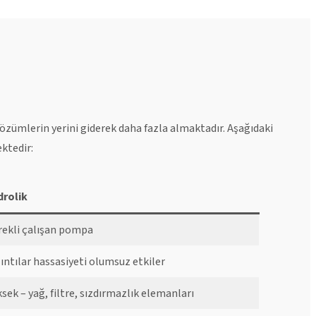
özümlerin yerini giderek daha fazla almaktadır. Aşağıdaki
ktedir:
drolik
rekli çalışan pompa
zıntılar hassasiyeti olumsuz etkiler
ksek – yağ, filtre, sızdırmazlık elemanları