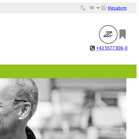
Hesabım
+43 5577 806-0