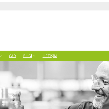
CAD
BILGI
İLETIŞIM