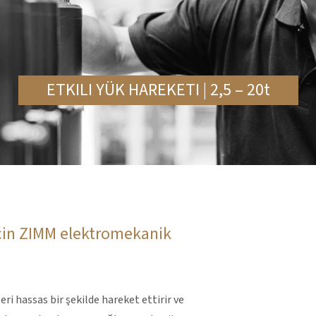
ETKILI YÜK HAREKETI | 2,5 – 20t
çin ZIMM elektromekanik
i hassas bir şekilde hareket ettirir ve