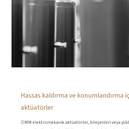
Hassas kaldırma ve konumlandırma i
aktüatörler
ZIMM elektromekanik aktüatörler, bileşenleri veya yükler