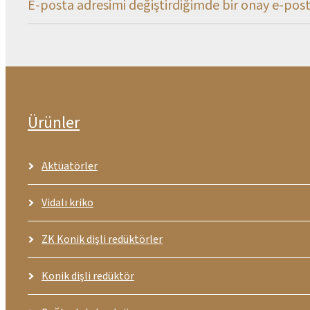
E-posta adresimi değiştirdiğimde bir onay e-pos
Ürünler
Aktüatörler
Vidalı kriko
ZK Konik dişli redüktörler
Konik dişli redüktör