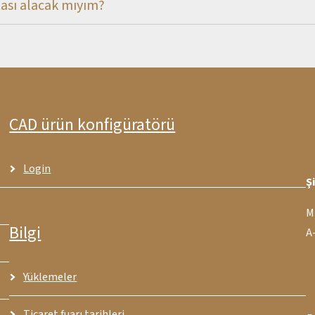
tası alacak mıyım?
CAD ürün konfigüratörü
Login
Ş
M
Bilgi
A
Yüklemeler
Ticaret fuarı tarihleri