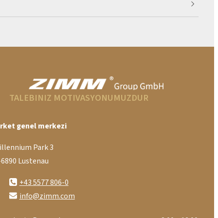
TALEBINIZ MOTIVASYONUMUZDUR
irket genel merkezi
illennium Park 3
-6890 Lustenau
+43 5577 806-0
info@zimm.com