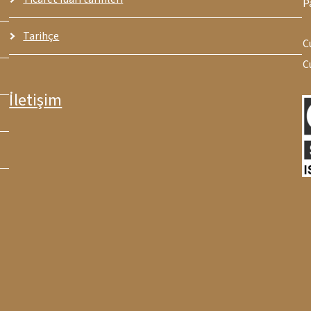
P
Tarihçe
C
C
İletişim