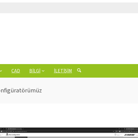
CAD
BILGI
İLETIŞIM
konfigüratörümüz