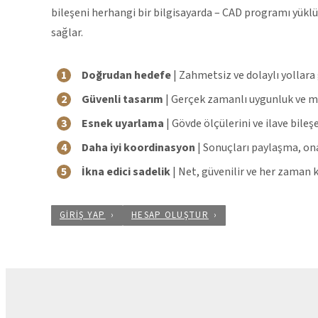
bileşeni herhangi bir bilgisayarda – CAD programı yüklü 
sağlar.
Doğrudan hedefe
| Zahmetsiz ve dolaylı yollara
Güvenli tasarım
| Gerçek zamanlı uygunluk ve m
Esnek uyarlama
| Gövde ölçülerini ve ilave bileş
Daha iyi koordinasyon
| Sonuçları paylaşma, on
İkna edici sadelik
| Net, güvenilir ve her zaman 
GIRIŞ YAP
HESAP OLUŞTUR