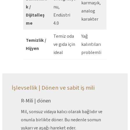
karmaşık,
k /
nu,
analog
Dijitalleş
Endüstri
karakter
me
4.0
Temiz oda
Yağ
Temizlik /
ve gıda için
kalıntıları
Hijyen
ideal
problemli
İşlevsellik | Dönen ve sabit iş mili
R-Mili | dönen
Mil, sonsuz vidaya kalıcı olarak bağlıdır ve
onunla birlikte döner. Bu nedenle somun
yukarı ve aşağı hareket eder.