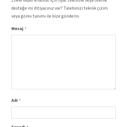
ZIMM vidalı krikolar için fiyat teklifine veya teknik
desteğe mi ihtiyacınız var? Talebinizi teknik çizim
veya görev tanımı ile bize gönderin.
Mesaj
*
Adı
*