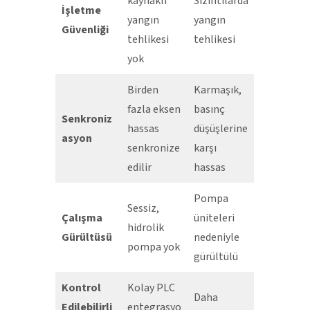
kaynaklı
Sızıntılarda
İşletme
yangın
yangın
Güvenliği
tehlikesi
tehlikesi
yok
Birden
Karmaşık,
fazla eksen
basınç
Senkroniz
hassas
düşüşlerine
asyon
senkronize
karşı
edilir
hassas
Pompa
Sessiz,
Çalışma
üniteleri
hidrolik
Gürültüsü
nedeniyle
pompa yok
gürültülü
Kontrol
Kolay PLC
Daha
Edilebilirli
entegrasyo