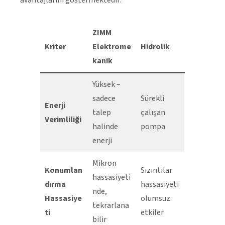
avantajlarını göstermektedir:
ZIMM
Kriter
Elektrome
Hidrolik
kanik
Yüksek –
sadece
Sürekli
Enerji
talep
çalışan
Verimliliği
halinde
pompa
enerji
Mikron
Konumlan
Sızıntılar
hassasiyeti
dırma
hassasiyeti
nde,
Hassasiye
olumsuz
tekrarlana
ti
etkiler
bilir