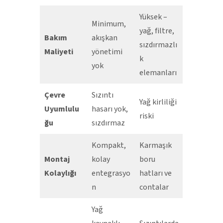
Yüksek –
Minimum,
yağ, filtre,
Bakım
akışkan
sızdırmazlı
Maliyeti
yönetimi
k
yok
elemanları
Çevre
Sızıntı
Yağ kirliliği
Uyumlulu
hasarı yok,
riski
ğu
sızdırmaz
Kompakt,
Karmaşık
Montaj
kolay
boru
Kolaylığı
entegrasyo
hatları ve
n
contalar
Yağ