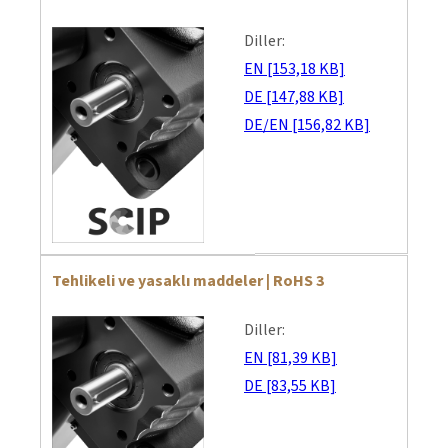
Diller:
EN [153,18 KB]
DE [147,88 KB]
DE/EN [156,82 KB]
Tehlikeli ve yasaklı maddeler | RoHS 3
Diller:
EN [81,39 KB]
DE [83,55 KB]