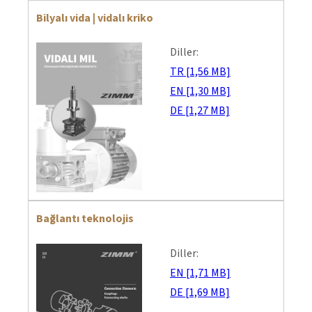
Bilyalı vida | vidalı kriko
Diller:
TR [1,56 MB]
EN [1,30 MB]
DE [1,27 MB]
Bağlantı teknolojis
Diller:
EN [1,71 MB]
DE [1,69 MB]