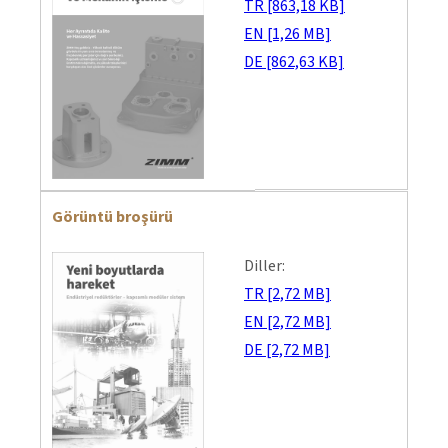
TR [863,18 KB]
EN [1,26 MB]
DE [862,63 KB]
Görüntü broşürü
Diller:
TR [2,72 MB]
EN [2,72 MB]
DE [2,72 MB]