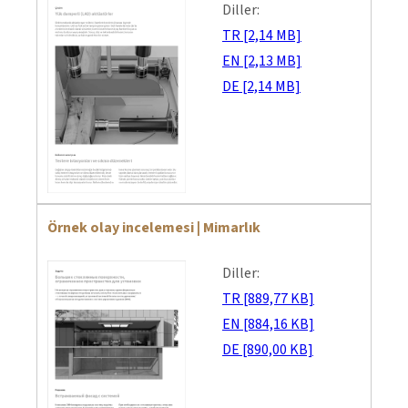
Diller:
TR [2,14 MB]
EN [2,13 MB]
DE [2,14 MB]
Örnek olay incelemesi | Mimarlık
Diller:
TR [889,77 KB]
EN [884,16 KB]
DE [890,00 KB]