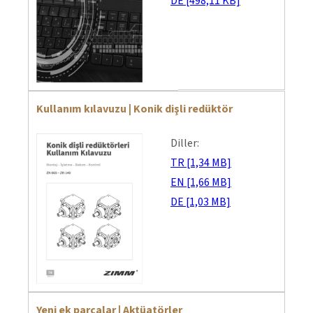
DE [498,11 KB]
Kullanım kılavuzu | Konik dişli redüktör
Diller:
TR [1,34 MB]
EN [1,66 MB]
DE [1,03 MB]
Yeni ek parçalar | Aktüatörler