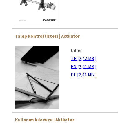
Talep kontrol listesi | Aktüatör
Diller:
TR [2,42 MB]
EN [2,41 MB]
DE [2,41 MB]
Kullanım kılavuzu | Aktüator