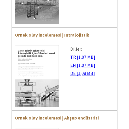
Örnek olay incelemesi | Intralojistik
Diller:
TR [1,07 MB]
EN [1,07 MB]
DE [1,08 MB]
Örnek olay incelemesi | Ahşap endüstrisi