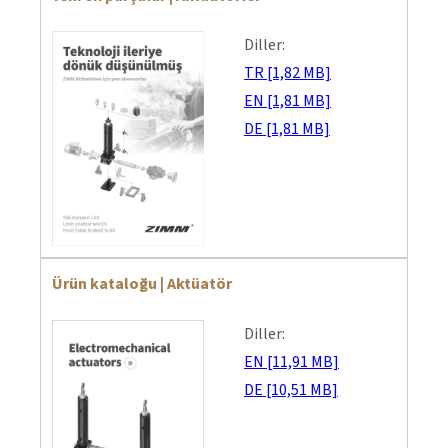
Diller:
TR [1,82 MB]
EN [1,81 MB]
DE [1,81 MB]
Ürün kataloğu | Aktüatör
Diller:
EN [11,91 MB]
DE [10,51 MB]