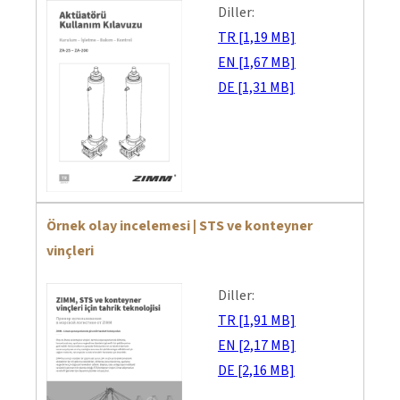
Diller:
TR [1,19 MB]
EN [1,67 MB]
DE [1,31 MB]
Örnek olay incelemesi | STS ve konteyner
vinçleri
Diller:
TR [1,91 MB]
EN [2,17 MB]
DE [2,16 MB]