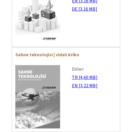
EN [3,16 MB]
DE [3,16 MB]
Sahne teknolojisi | vidalı kriko
Diller:
TR [4,60 MB]
EN [3,22 MB]