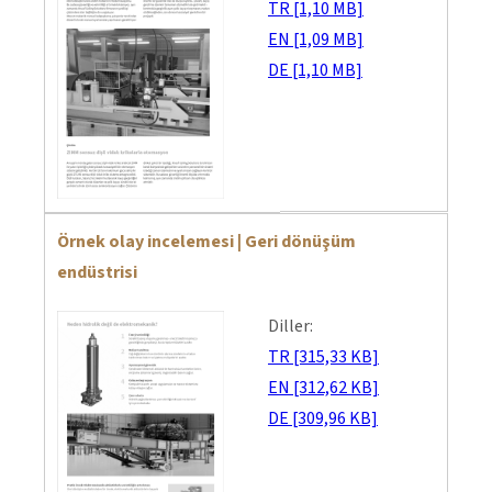
TR [1,10 MB]
EN [1,09 MB]
DE [1,10 MB]
Örnek olay incelemesi | Geri dönüşüm
endüstrisi
Diller:
TR [315,33 KB]
EN [312,62 KB]
DE [309,96 KB]