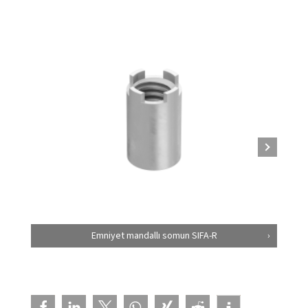
Emniyet mandallı somun SIFA-R