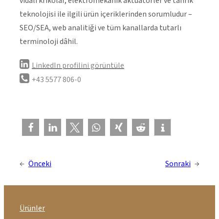
vidalı krikolar, elektromekanik aktüatörler ve tahrik
teknolojisi ile ilgili ürün içeriklerinden sorumludur –
SEO/SEA, web analitiği ve tüm kanallarda tutarlı
terminoloji dâhil.
LinkedIn profilini görüntüle
+43 5577 806-0
←
Önceki
Sonraki
→
Ürünler