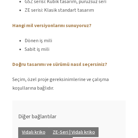
GSZ serisi: Kübik tasarım, pürüzsüz seri
ZE serisi: Klasik standart tasarım
Hangi mil versiyonlarını sunuyoruz?
Dönen iş mili
Sabit iş mili
Doğru tasarımı ve sürümü nasıl seçersiniz?
Seçim, özel proje gereksinimlerine ve çalışma
koşullarına bağlıdır.
Diğer bağlantılar
Vidalı kriko
ZE-Seri | Vidalı kriko