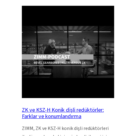
ZK ve KSZ-H Konik dişli redüktörler:
Farklar ve konumlandırma
ZIMM, ZK ve KSZ-H konik dişli redüktörleri