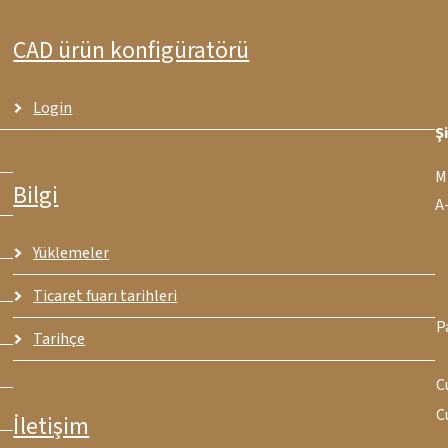
CAD ürün konfigüratörü
Login
Ş
M
Bilgi
A
Yüklemeler
Ticaret fuarı tarihleri
P
Tarihçe
C
C
İletişim