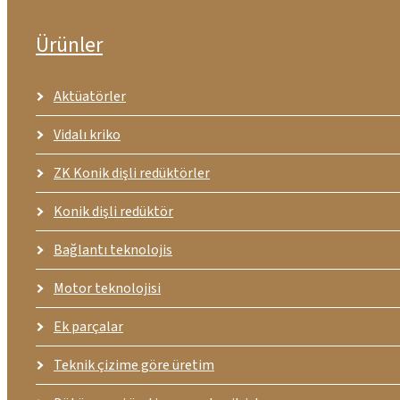
Ürünler
Aktüatörler
Vidalı kriko
ZK Konik dişli redüktörler
Konik dişli redüktör
Bağlantı teknolojis
Motor teknolojisi
Ek parçalar
Teknik çizime göre üretim