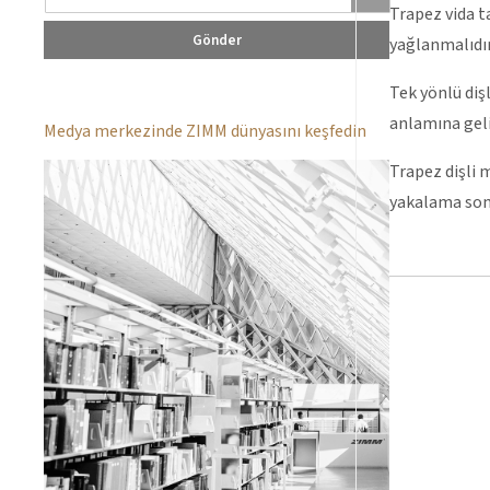
Trapez vida t
Gönder
yağlanmalıdı
Tek yönlü diş
anlamına gelir
Medya merkezinde ZIMM dünyasını keşfedin
Trapez dişli 
yakalama somu