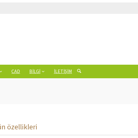
CAD
BILGI
İLETIŞIM
n özellikleri