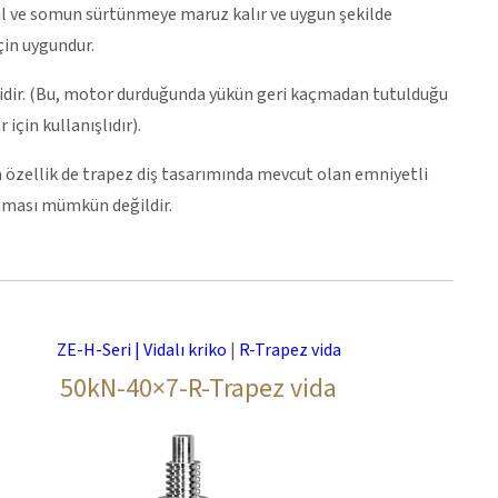
Mil ve somun sürtünmeye maruz kalır ve uygun şekilde
in uygundur.
elidir. (Bu, motor durduğunda yükün geri kaçmadan tutulduğu
için kullanışlıdır).
a özellik de trapez diş tasarımında mevcut olan emniyetli
laması mümkün değildir.
ZE-H-Seri | Vidalı kriko
|
R-Trapez vida
50kN-40×7-R-Trapez vida