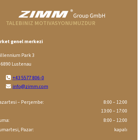
TALEBINIZ MOTIVASYONUMUZDUR
irket genel merkezi
illennium Park 3
-6890 Lustenau
+43 5577 806-0
info@zimm.com
azartesi – Perşembe:
8:00 – 12:00
13:00 – 17:00
uma:
8:00 – 12:00
umartesi, Pazar:
kapalı