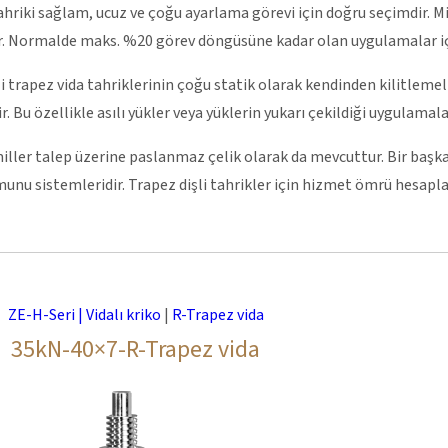
ahriki sağlam, ucuz ve çoğu ayarlama görevi için doğru seçimdir. 
r. Normalde maks. %20 görev döngüsüne kadar olan uygulamalar iç
li trapez vida tahriklerinin çoğu statik olarak kendinden kilitlem
. Bu özellikle asılı yükler veya yüklerin yukarı çekildiği uygulamalar 
miller talep üzerine paslanmaz çelik olarak da mevcuttur. Bir başk
nu sistemleridir. Trapez dişli tahrikler için hizmet ömrü hesap
ZE-H-Seri | Vidalı kriko
|
R-Trapez vida
35kN-40×7-R-Trapez vida