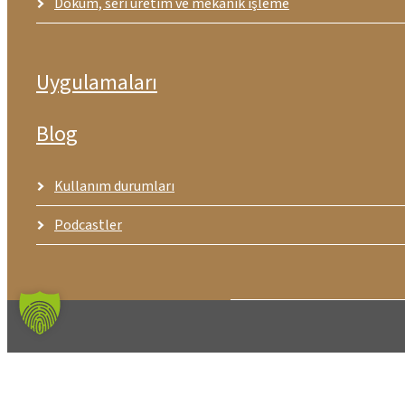
Döküm, seri üretim ve mekanik işleme
Uygulamaları
Blog
Kullanım durumları
Podcastler
© ZIMM Group GmbH
GHK
Künye
Gizllilik politikas