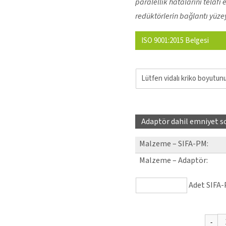
paralellik hatalarını tela
redüktörlerin bağlantı yüzey
ISO 9001:2015 Belgesi
Adaptör dahil emniyet 
Malzeme – SIFA-PM
:
Malzeme – Adaptör
:
Adet SIFA-