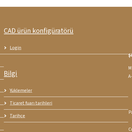
CAD ürün konfigüratörü
Login
Ş
M
Bilgi
A
Yüklemeler
Ticaret fuarı tarihleri
P
Tarihçe
C