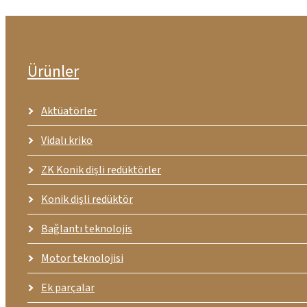
Ürünler
Aktüatörler
Vidalı kriko
ZK Konik dişli redüktörler
Konik dişli redüktör
Bağlantı teknolojis
Motor teknolojisi
Ek parçalar