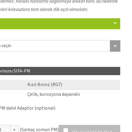
fi edemez. Hassas hizalama sağlamaya dikkat edin. Bu nedenle
leri kılavuzlara tam olarak dik açılı olmalıdır.
somunu SIFA-PM
Kızıl Bronz (RG7)
Çelik, korozyona dayanıklı
PM dahil Adaptör (optional)