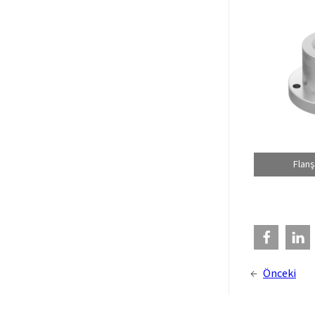
Flan
←
Önceki