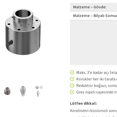
Malzeme – Gövde:
Malzeme – Bilyalı Somu
Maks. 3'e kadar açı tela
Körükler her iki tarafa 
Redüktör boğazı, somun
Gres nipeli sayesinde 
Lütfen dikkat:
Kendinden hizalamalı somun