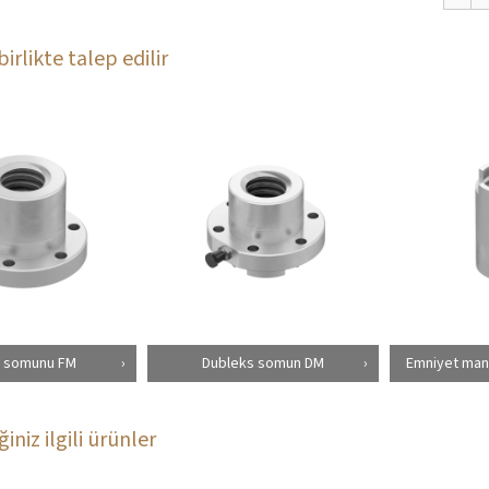
birlikte talep edilir
ş somunu FM
Dubleks somun DM
Emniyet mand
iniz ilgili ürünler