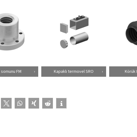
ş somunu FM
Kapaklı termovel SRO
Körük 