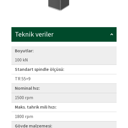
Teknik veriler
Boyutlar:
100 kN
Standart spindle ölçüsü:
TR 55×9
Nominal hız:
1500 rpm
Maks. tahrik mili hızı:
1800 rpm
Gövde malzemesi: