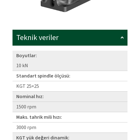
Teknik veriler
Boyutlar:
10 kN
Standart spindle ölçüsü:
KGT 25×25
Nominal hız:
1500 rpm
Maks. tahrik mili hızı:
3000 rpm
KGT yük değeri dinamik: