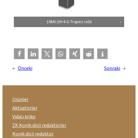
10kN-20×4-S-Trapez vida
←
Önceki
Sonraki
→
Ürünler
Aktüatörler
Vidalı kriko
ZK Konik dişli redüktörler
Konik dişli redüktör