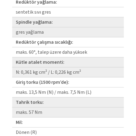
Redüktör yağlama:
senteti̇k sıvı gres
Spindle yağlama:
gres yağlama
Redüktör çalışma sıcaklığı:
maks. 60°, talep üzere daha yüksek
Kütle atalet momenti:
N: 0,361 kg cm² / L: 0,226 kg cm²
Giriş torku (1500 rpm’de):
maks. 13,5 Nm (N) / maks. 7,5 Nm (L)
Tahrik torku:
maks. 57 Nm
Mil:
Dönen (R)