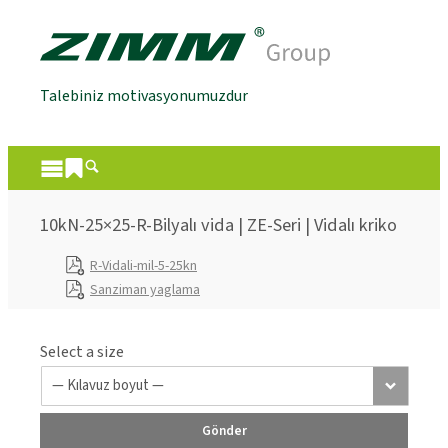
Talebiniz motivasyonumuzdur
10kN-25×25-R-Bilyalı vida | ZE-Seri | Vidalı kriko
R-Vidali-mil-5-25kn
Sanziman yaglama
Select a size
Gönder