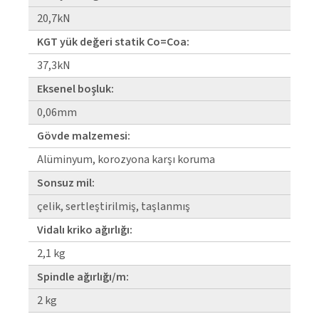
20,7kN
KGT yük değeri statik Co=Coa:
37,3kN
Eksenel boşluk:
0,06mm
Gövde malzemesi:
Alüminyum, korozyona karşı koruma
Sonsuz mil:
çelik, sertleştirilmiş, taşlanmış
Vidalı kriko ağırlığı:
2,1 kg
Spindle ağırlığı/m:
2 kg