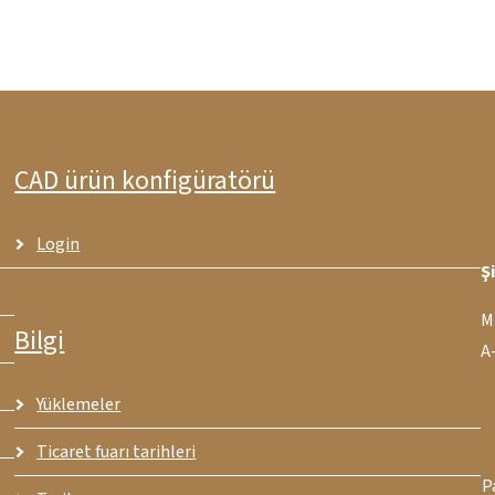
CAD ürün konfigüratörü
Login
Ş
M
Bilgi
A
Yüklemeler
Ticaret fuarı tarihleri
P