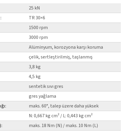
25 kN
:
TR 30×6
1500 rpm
3000 rpm
Alüminyum, korozyona karşı koruma
çelik, sertleştirilmiş, taşlanmış
3,8 kg
4,5 kg
senteti̇k sıvı gres
gres yağlama
ığı:
maks. 60°, talep üzere daha yüksek
N: 0,667 kg cm² / L: 0,443 kg cm²
):
maks. 18 Nm (N) / maks. 10 Nm (L)