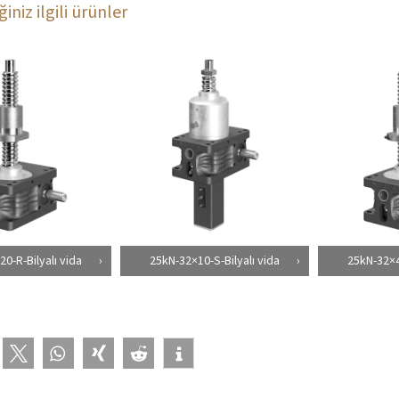
iniz ilgili ürünler
0-R-Bilyalı vida
25kN-32×10-S-Bilyalı vida
25kN-32×4