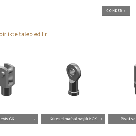
GÖNDER
birlikte talep edilir
levis GK
Küresel mafsal başlık KGK
Pivot ya