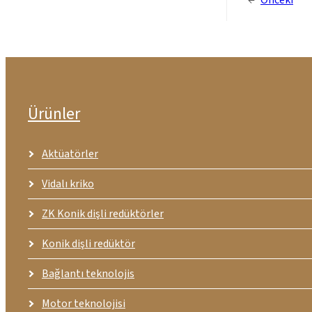
←
Önceki
Ürünler
Aktüatörler
Vidalı kriko
ZK Konik dişli redüktörler
Konik dişli redüktör
Bağlantı teknolojis
Motor teknolojisi