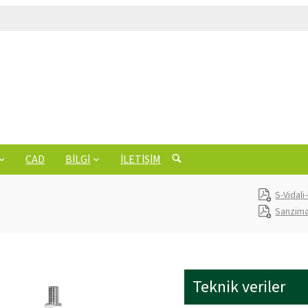
CAD
BILGI
İLETIŞIM
S-Vidali
Sanzim
Teknik veriler