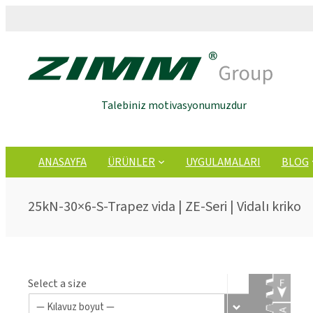
Talebiniz motivasyonumuzdur
ANASAYFA
ÜRÜNLER
UYGULAMALARI
BLOG
25kN-30×6-S-Trapez vida | ZE-Seri | Vidalı kriko
Select a size