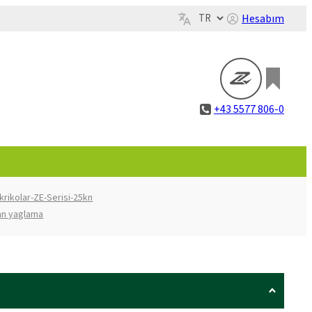
Hesabım
+43 5577 806-0
-krikolar-ZE-Serisi-25kn
an yaglama