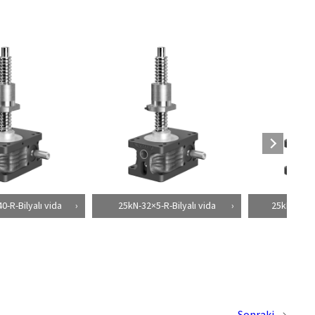
0-R-Bilyalı vida
25kN-32×5-R-Bilyalı vida
25kN-32×10