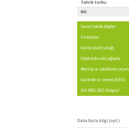
Tahrik torku:
Mil:
Genel teknik bilgiler
Fonksiyon
Gövde pivot yatağı
Vidalı kriko mil yağlama
Montaj ve sabitleme seçene
Güvenlik ve izleme (SIFA)
ISO 9001:2015 Belgesi
Daha fazla bilgi (opt.)