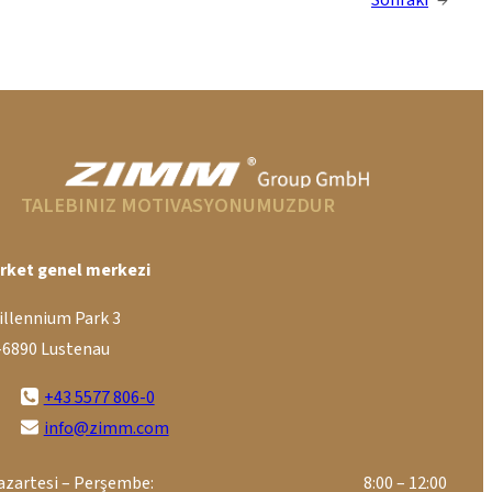
Sonraki
→
TALEBINIZ MOTIVASYONUMUZDUR
irket genel merkezi
illennium Park 3
-6890 Lustenau
+43 5577 806-0
info@zimm.com
azartesi – Perşembe:
8:00 – 12:00