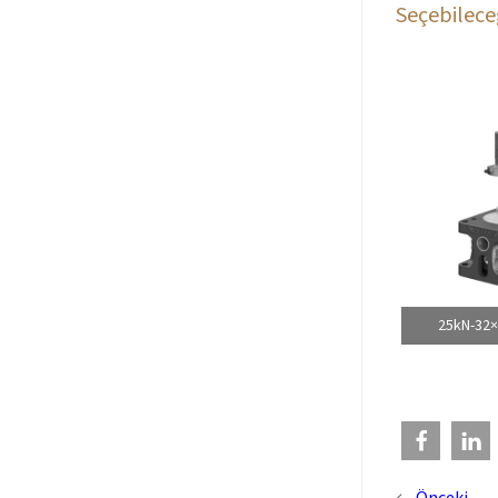
Seçebileceğ
25kN-32×2