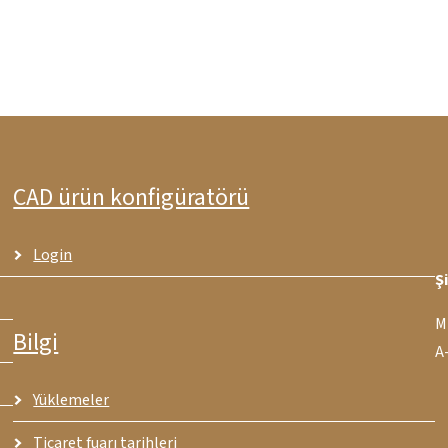
CAD ürün konfigüratörü
Login
Ş
M
Bilgi
A
Yüklemeler
Ticaret fuarı tarihleri