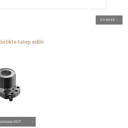
GÖNDER
birlikte talep edilir
 somunu KGT