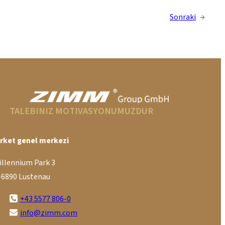
Sonraki
→
TALEBINIZ MOTIVASYONUMUZDUR
irket genel merkezi
illennium Park 3
-6890 Lustenau
+43 5577 806-0
info@zimm.com