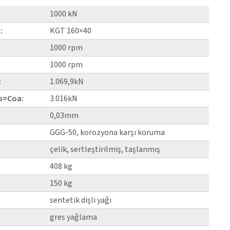
1000 kN
:
KGT 160×40
1000 rpm
1000 rpm
:
1.069,9kN
Co=Coa:
3.016kN
0,03mm
GGG-50, korozyona karşı koruma
çelik, sertleştirilmiş, taşlanmış
408 kg
150 kg
senteti̇k dişli yağı
gres yağlama