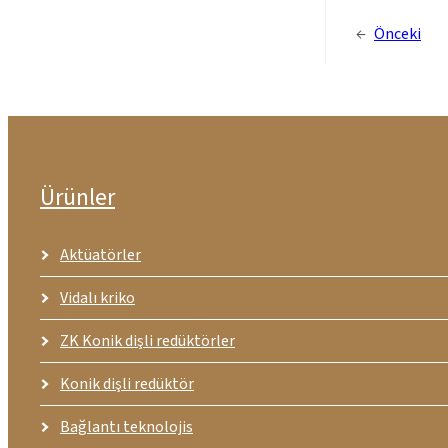
←
Önceki
Ürünler
Aktüatörler
Vidalı kriko
ZK Konik dişli redüktörler
Konik dişli redüktör
Bağlantı teknolojis