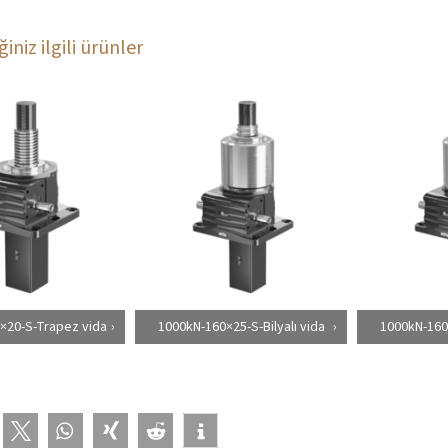
iniz ilgili ürünler
×20-S-Trapez vida
1000kN-160×25-S-Bilyalı vida
1000kN-160×