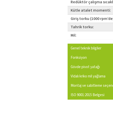
Redüktör çalışma sıcakl
Kütle atalet momenti:
Giriş torku (1000 rpm’de
Tahrik torku:
Mil:
Genel teknik bilgiler
Fonksiyon
Gövde pivot yatağı
Vidalı kriko mil yağlama
Montaj ve sabitleme seçene
ISO 9001:2015 Belgesi