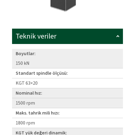
Teknik veriler
Boyutlar:
150 kN
Standart spindle ölçüsü:
KGT 63×20
Nominal hız:
1500 rpm
Maks. tahrik mili hızı:
1800 rpm
KGT yük değeri dinamik: