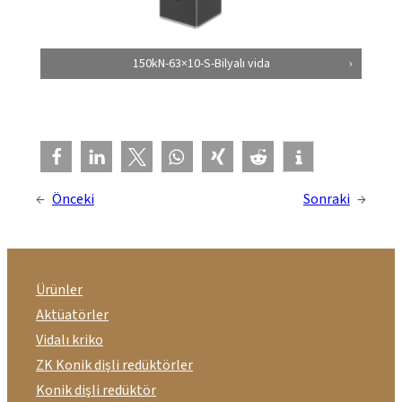
150kN-63×10-S-Bilyalı vida
←
Önceki
Sonraki
→
Ürünler
Aktüatörler
Vidalı kriko
ZK Konik dişli redüktörler
Konik dişli redüktör