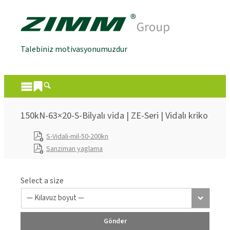
Talebiniz motivasyonumuzdur
150kN-63×20-S-Bilyalı vida | ZE-Seri | Vidalı kriko
S-Vidali-mil-50-200kn
Sanziman yaglama
Select a size
Gönder