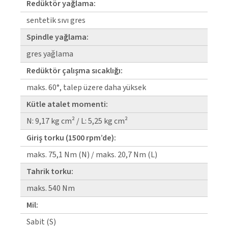
Redüktör yağlama:
senteti̇k sıvı gres
Spindle yağlama:
gres yağlama
Redüktör çalışma sıcaklığı:
maks. 60°, talep üzere daha yüksek
Kütle atalet momenti:
N: 9,17 kg cm² / L: 5,25 kg cm²
Giriş torku (1500 rpm’de):
maks. 75,1 Nm (N) / maks. 20,7 Nm (L)
Tahrik torku:
maks. 540 Nm
Mil:
Sabit (S)