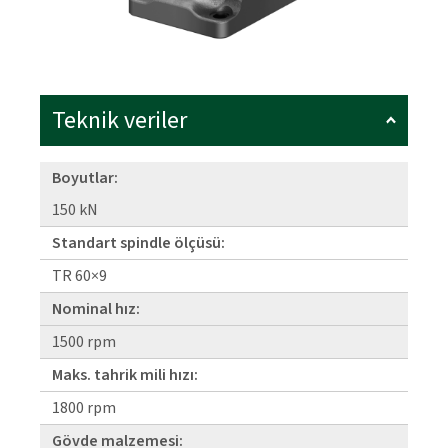
Teknik veriler
Boyutlar:
150 kN
Standart spindle ölçüsü:
TR 60×9
Nominal hız:
1500 rpm
Maks. tahrik mili hızı:
1800 rpm
Gövde malzemesi: