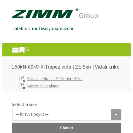
Talebiniz motivasyonumuzdur
150kN-60×9-R-Trapez vida | ZE-Seri | Vidalı kriko
R-Vidali-krikolar-ZE-Serisi-150kn
Sanziman yaglama
Select a size
Gönder